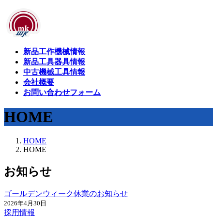
コ
ナ
ン
ビ
テ
ゲ
ン
ー
新品工作機械情報
ツ
シ
新品工具器具情報
に
ョ
中古機械工具情報
移
ン
会社概要
動
に
お問い合わせフォーム
移
動
HOME
HOME
HOME
お知らせ
ゴールデンウィーク休業のお知らせ
2026年4月30日
採用情報